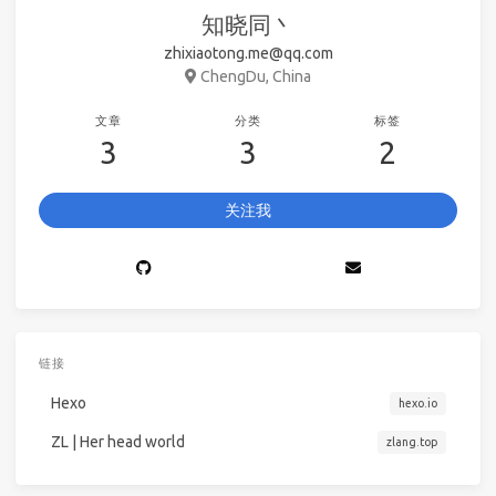
知晓同丶
zhixiaotong.me@qq.com
ChengDu, China
文章
分类
标签
3
3
2
关注我
链接
Hexo
hexo.io
ZL | Her head world
zlang.top