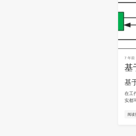
7 年前
基
基
在工
实都
阅读