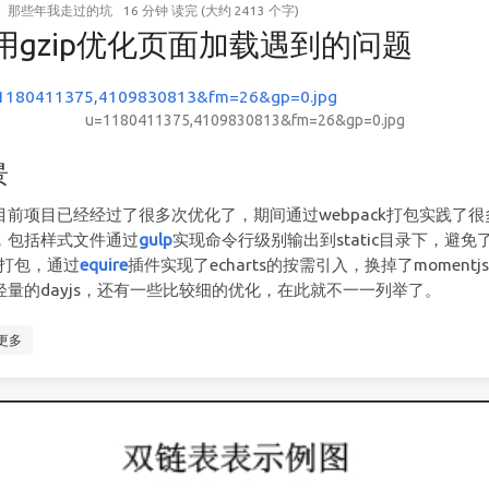
那些年我走过的坑
16 分钟 读完 (大约 2413 个字)
用gzip优化页面加载遇到的问题
u=1180411375,4109830813&fm=26&gp=0.jpg
景
目前项目已经经过了很多次优化了，期间通过webpack打包实践了很
，包括样式文件通过
gulp
实现命令行级别输出到static目录下，避免
的打包，通过
equire
插件实现了echarts的按需引入，换掉了momentj
轻量的dayjs，还有一些比较细的优化，在此就不一一列举了。
更多