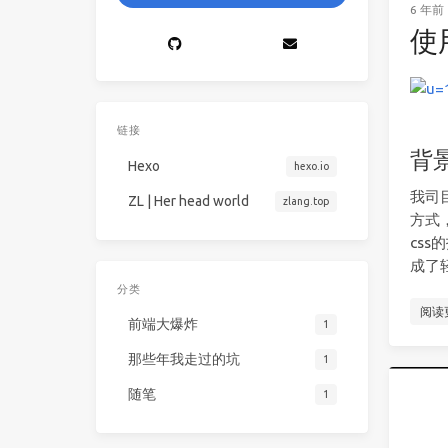
6 年前
使
链接
背
Hexo
hexo.io
我司
ZL | Her head world
zlang.top
方式
css
成了
分类
阅读
前端大爆炸
1
那些年我走过的坑
1
随笔
1