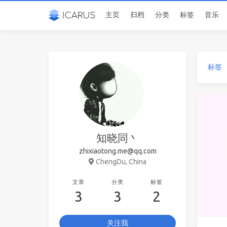
主页
归档
分类
标签
音乐
标签
知晓同丶
zhixiaotong.me@qq.com
ChengDu, China
文章
分类
标签
3
3
2
关注我