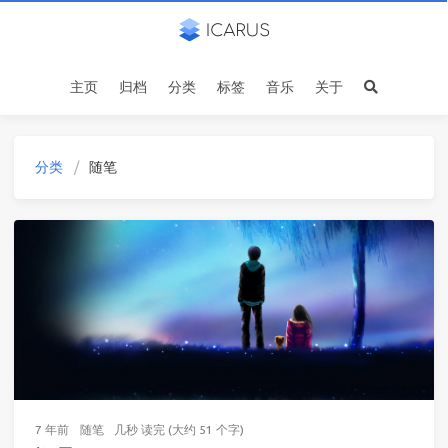
主页
归档
分类
标签
音乐
关于
分类
随笔
7 年前
随笔
几秒 读完 (大约 51 个字)